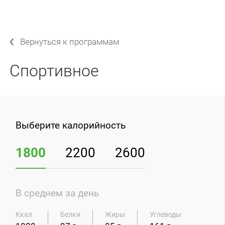
Вернуться к программам
Спортивное
Выберите калорийность
1800
2200
2600
В среднем за день
Разнообразные блюда, которые подойдут
Ккал
Белки
Жиры
Углеводы
девушкам для поддержания мышечной массы