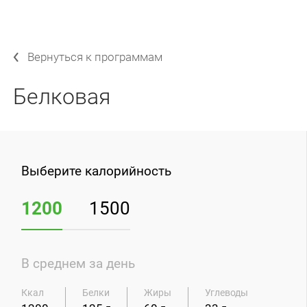
Вернуться к программам
Белковая
Выберите калорийность
Разработана ведущим диетологом компании.
Программа состоит из двух частей - "Атака" и
1200
1500
"Чередование". Фаза "Атака" состоит только из
белковой пищи без добавления углеводов и
проходит в понедельник, среду, пятницу. При
В среднем за день
фазе "Чередование" к белковой пище
добавляются углеводы в виде овощей, что
Ккал
Белки
Жиры
Углеводы
влияет на соотношение КБЖУ. Данная