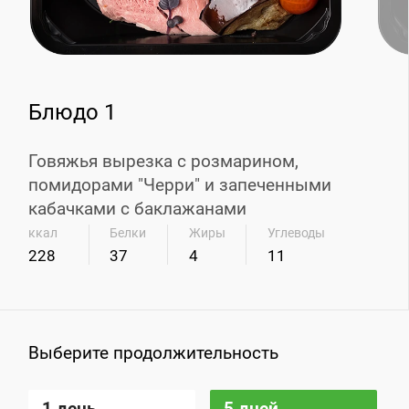
Блюдо 1
Говяжья вырезка с розмарином,
помидорами "Черри" и запеченными
кабачками с баклажанами
ккал
Белки
Жиры
Углеводы
228
37
4
11
Выберите продолжительность
1 день
5 дней